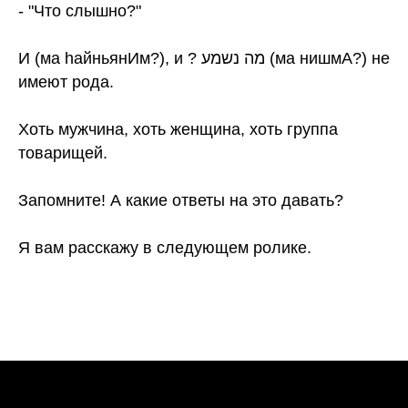
- "Что слышно?"
И (ма hайньянИм?), и ? ‏מה נשמע (ма нишмА?) не
имеют рода.
Хоть мужчина, хоть женщина, хоть группа
товарищей.
Запомните! А какие ответы на это давать?
Я вам расскажу в следующем ролике.