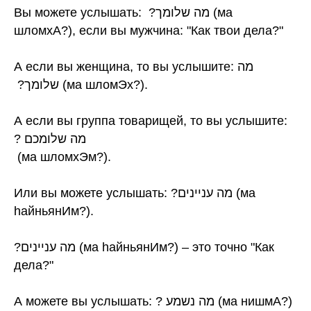
Вы можете услышать: ‏מה שלומך? ‏ (ма
шломхА?), если вы мужчина: "Как твои дела?"
А если вы женщина, то вы услышите: ‏מה
שלומך? ‏ (ма шломЭх?).
А если вы группа товарищей, то вы услышите:
? מה שלומכם
‏ (ма шломхЭм?).
Или вы можете услышать: ?מה עניינים (ма
hайньянИм?).
?מה עניינים (ма hайньянИм?) – это точно "Как
дела?"
А можете вы услышать: ? ‏מה נשמע (ма нишмА?)