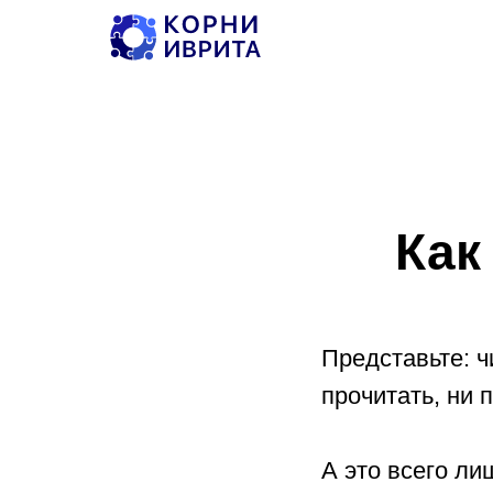
Главная
→
Грамма
Как
Представьте: чита
прочитать, ни 
А это всего ли