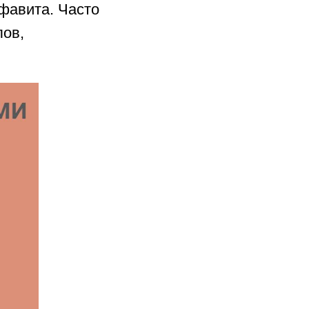
лфавита. Часто
лов,