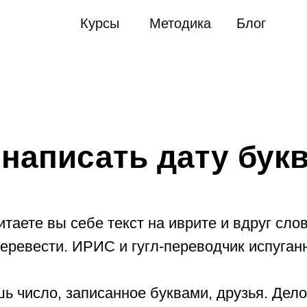
тика
→
Как написать дату буквами
Курсы
Методика
Блог
 написать дату бук
ете вы себе текст на иврите и вдруг слово: «תמ''ג
перевести. ИРИС и гугл-переводчик испуган
шь число, записанное буквами, друзья. Дело