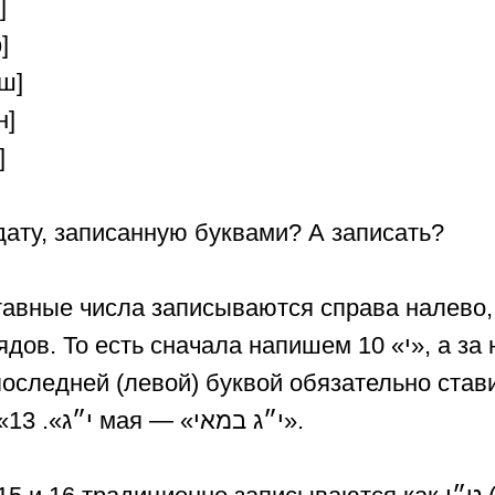
и]
ф]
рэйш]
ин]
в]
дату, записанную буквами? А записать?
тавные числа записываются справа налево,
То есть сначала напишем 10 «י», а за ней 3 «ג»
кавычку: 13 — «י״ג». 13 мая — «י״ג במאי».