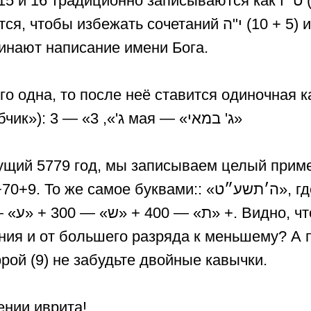
6 традиционно записываются как ‏ט״ו‏‎ (9 + 6) и ‏ט״ז‏‎ (9
избежать сочетаний ‏י"ה‏‎ (10 + 5) и ‏י"ו‏‎ (10 + 6)‬,
инают написание имени Бога.
го одна, то после неё ставится одиночная 
гереш (или «чубчик»): 3 — «ג'», 3 мая — «ג' במאי»
ущий 5779 год, мы записываем целый прим
же самое буквами:: «ה׳תשע״ט», где «ה'» — 5000
ния и от большего разряда к меньшему? А 
ой (9) не забудьте двойные кавычки.
ении иврита!