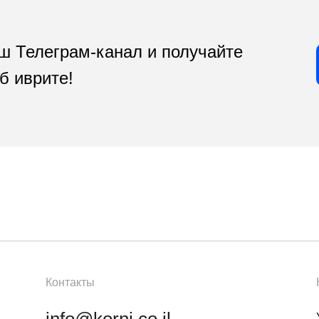
ш Телеграм-канал и получайте
б иврите!
Контакты
info@korni.co.il