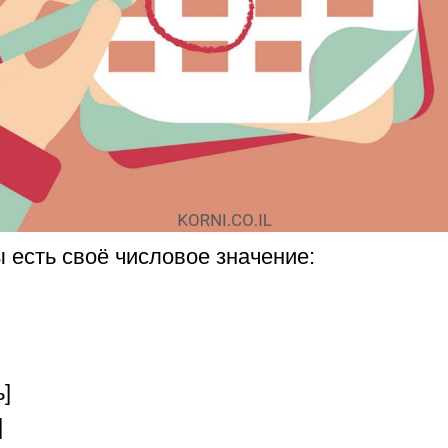
 есть своё числовое значение:
]
ь]
]