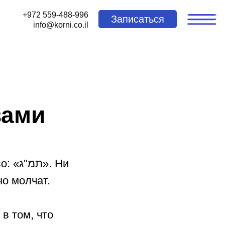
+972 559-488-996
Записаться
info@korni.co.il
вами
». Ни
но молчат.
 в том, что