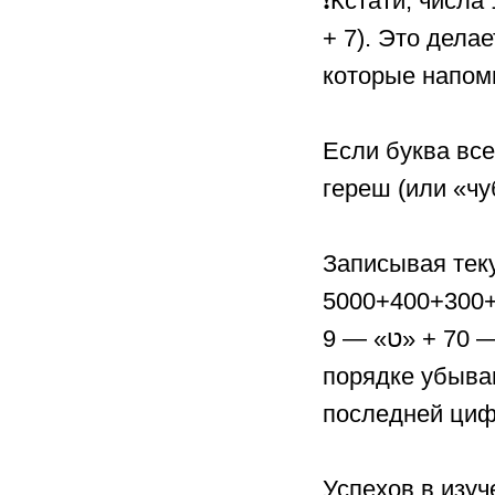
❗Кстати, числа 15 и 1
+ 7). Это делается, чтобы 
которые напом
Если буква все
Записывая тек
5000+400+300+70+9. То 
+ «ת» — 400 + «ש» — 300 + «ע» — 70 + «ט» — 9. Видно, что числа стоят в
порядке убыва
последней цифр
Успехов в изуч