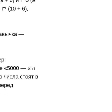
кавычка —
ер:
перед