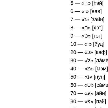
5 — «ה» [hэй]
6 — «ו» [вав]
7 — «ז» [зайн]
8 — «ח» [хэт]
9 — «ט» [тэт]
10 — «י» [йуд]
20 — «כ» [каф]
30 — «ל» [ла́
40 — «מ» [мэм]
50 — «נ» [нун]
60 — «ס» [са́
70 — «ע» [айн]
80 — «פ» [пэй]