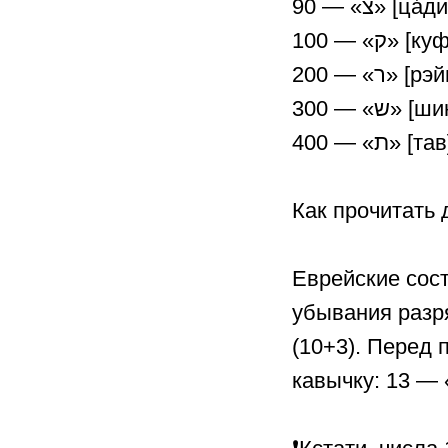
90 — «צ» [ца́д
100 — «ק» [ку
200 — «ר» [
300 — «ש» [ш
400 — «ת» [та
Как прочитать 
Еврейские сос
убывания разрядов. 
(10+3). Перед последней (левой) буквой обязательно ставим двойную