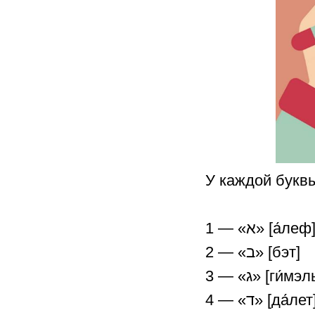
У каждой буквы
1 — «א» [а́леф
2 — «ב» [бэт]
3 — «ג» [ги́мэл
4 — «ד» [да́лет